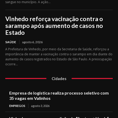
sangue no município. A ação...
Vinhedo reforça vacinação contra o
sarampo após aumento de casos no
Estado
SAÚDE
agosto 6, 2026
A Prefeitura de Vinhedo, por meio da Secretaria de Saúde, reforçou a
importância de manter a vacinação contra o sarampo em dia diante do
aumento de casos registrados no Estado de São Paulo. A preocupação
ocorre...
Cidades
Empresa de logística realiza processo seletivo com
35 vagas em Valinhos
EMPREGOS
agosto 3, 2026