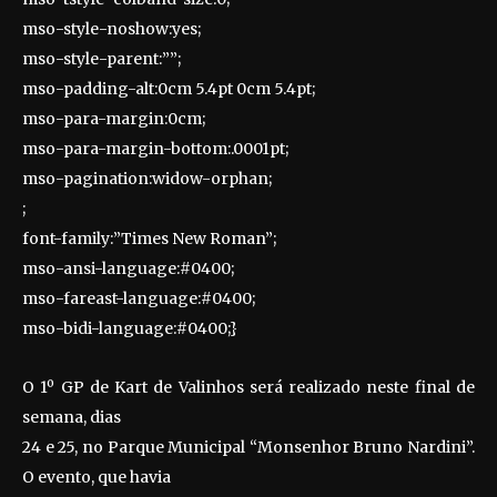
mso-style-noshow:yes;
mso-style-parent:””;
mso-padding-alt:0cm 5.4pt 0cm 5.4pt;
mso-para-margin:0cm;
mso-para-margin-bottom:.0001pt;
mso-pagination:widow-orphan;
;
font-family:”Times New Roman”;
mso-ansi-language:#0400;
mso-fareast-language:#0400;
mso-bidi-language:#0400;}
O 1º GP de Kart de Valinhos será realizado neste final de
semana, dias
24 e 25, no Parque Municipal “Monsenhor Bruno Nardini”.
O evento, que havia