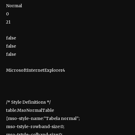
Normal
0
21
false
false
false
MicrosoftInternetExplorer4
/* Style Definitions */
table.MsoNormalTable
{mso-style-name:”Tabela normal”;
mso-tstyle-rowband-size:0;
mso-tstyle-colband-size:0;