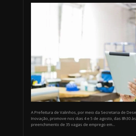
A Prefeitura de Valinhos, por meio da Secretaria de De
Inovação, promove nos dias 4 e 5 de agosto, das 8h30 às
preenchimento de 35 vagas de emprego em...