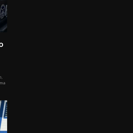
o
o,
ima