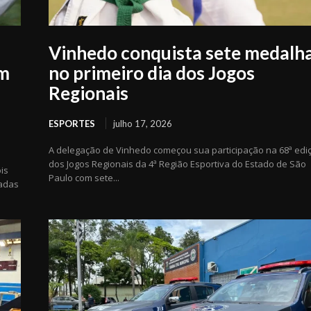
Vinhedo conquista sete medalh
em
no primeiro dia dos Jogos
Regionais
ESPORTES
julho 17, 2026
A delegação de Vinhedo começou sua participação na 68ª edi
dos Jogos Regionais da 4ª Região Esportiva do Estado de São
is
Paulo com sete...
zadas