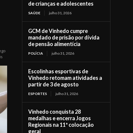
de crianças e adolescentes
SAÚDE
julho 31, 2026
GCM de Vinhedo cumpre
mandado de prisão por dívida
de pensão alimentícia
ego
POLÍCIA
julho 31, 2026
is
Escolinhas esportivas de
Vinhedo retomam atividades a
partir de 3 de agosto
ESPORTES
julho 31, 2026
Vinhedo conquista 28
medalhas e encerra Jogos
Regionais na 11ª colocação
geral