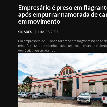
Empresário é preso em flagrant
após empurrar namorada de ca
em movimento
CIDADES
julho 22, 2026
Um empresário de 52 anos foi preso em flagrante na noite d
terça-feira (21), em Valinhos, após uma ocorrência de violênc
doméstica registrada no...