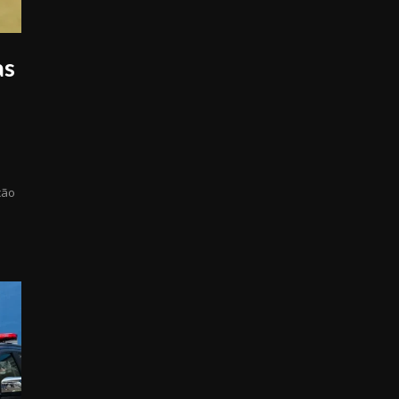
as
ção