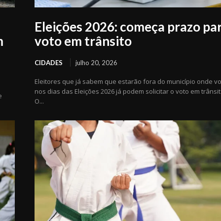
Eleições 2026: começa prazo pa
m
voto em trânsito
CIDADES
julho 20, 2026
Eleitores que já sabem que estarão fora do município onde v
nos dias das Eleições 2026 já podem solicitar o voto em trânsit
e
O...