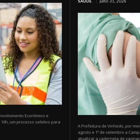
SAÚDE
julho 31, 2026
senvolvimento Econômico e
 16h, um processo seletivo para
A Prefeitura de Vinhedo, por me
agosto e 1º de setembro a Campa
atualizar a caderneta de vacinaç