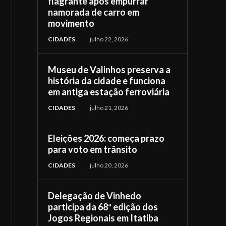
flagrante após empurrar
namorada de carro em
movimento
CIDADES
julho 22, 2026
Museu de Valinhos preserva a
história da cidade e funciona
em antiga estação ferroviária
CIDADES
julho 21, 2026
Eleições 2026: começa prazo
para voto em trânsito
CIDADES
julho 20, 2026
Delegação de Vinhedo
participa da 68ª edição dos
Jogos Regionais em Itatiba