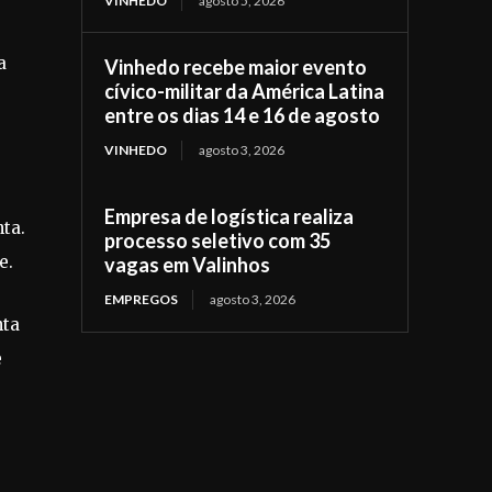
VINHEDO
agosto 5, 2026
a
Vinhedo recebe maior evento
cívico-militar da América Latina
entre os dias 14 e 16 de agosto
VINHEDO
agosto 3, 2026
Empresa de logística realiza
ta.
processo seletivo com 35
e.
vagas em Valinhos
EMPREGOS
agosto 3, 2026
nta
e