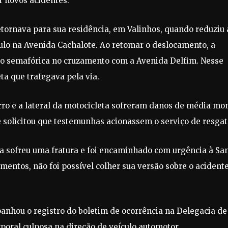
r novos acidentes.
etornava para sua residência, em Valinhos, quando reduziu 
culo na Avenida Cachalote. Ao retomar o deslocamento, a
ão semafórica no cruzamento com a Avenida Delfim. Nesse
ta que trafegava pela via.
rro e a lateral da motocicleta sofreram danos de média mon
e solicitou que testemunhas acionassem o serviço de resgat
ta sofreu uma fratura e foi encaminhado com urgência à Sa
mentos, não foi possível colher sua versão sobre o acident
nhou o registro do boletim de ocorrência na Delegacia de
rporal culposa na direção de veículo automotor.