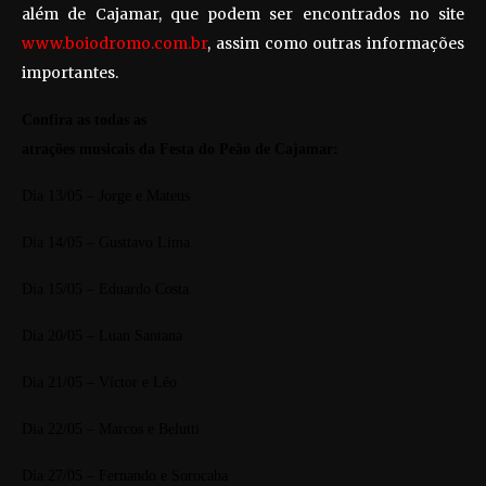
além de Cajamar, que podem ser encontrados no site
www.boiodromo.com.br
, assim como outras informações
importantes.
Confira as todas as
atrações musicais da Festa do Peão de Cajamar:
Dia 13/05 – Jorge e Mateus
Dia 14/05 – Gusttavo Lima
Dia 15/05 – Eduardo Costa
Dia 20/05 – Luan Santana
Dia 21/05 – Víctor e Léo
Dia 22/05 – Marcos e Belutti
Dia 27/05 – Fernando e Sorocaba