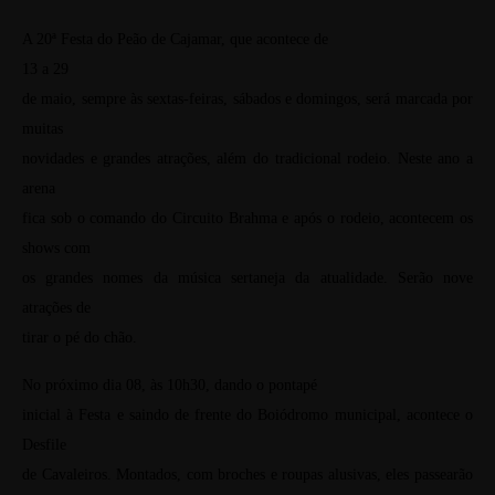
A 20ª Festa do Peão de Cajamar, que acontece de
13 a 29
de maio, sempre às sextas-feiras, sábados e domingos, será marcada por
muitas
novidades e grandes atrações, além do tradicional rodeio. Neste ano a
arena
fica sob o comando do Circuito Brahma e após o rodeio, acontecem os
shows com
os grandes nomes da música sertaneja da atualidade. Serão nove
atrações de
tirar o pé do chão.
No próximo dia 08, às 10h30, dando o pontapé
inicial à Festa e saindo de frente do Boiódromo municipal, acontece o
Desfile
de Cavaleiros. Montados, com broches e roupas alusivas, eles passearão