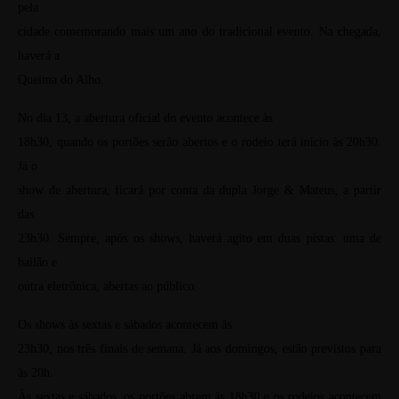
pela
cidade comemorando mais um ano do tradicional evento. Na chegada,
haverá a
Queima do Alho.
No dia 13, a abertura oficial do evento acontece às
18h30, quando os portões serão abertos e o rodeio terá início às 20h30.
Já o
show de abertura, ficará por conta da dupla Jorge & Mateus, a partir
das
23h30. Sempre, após os shows, haverá agito em duas pistas: uma de
bailão e
outra eletrônica, abertas ao público.
Os shows às sextas e sábados acontecem às
23h30, nos três finais de semana. Já aos domingos, estão previstos para
às 20h.
Às sextas e sábados, os portões abrem às 18h30 e os rodeios acontecem