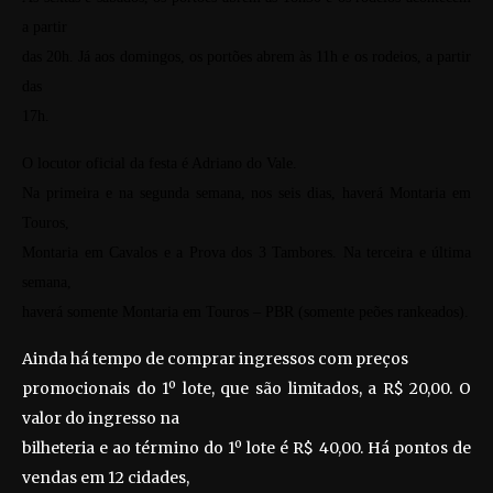
a partir
das 20h. Já aos domingos, os portões abrem às 11h e os rodeios, a partir
das
17h.
O locutor oficial da festa é Adriano do Vale.
Na primeira e na segunda semana, nos seis dias, haverá Montaria em
Touros,
Montaria em Cavalos e a Prova dos 3 Tambores. Na terceira e última
semana,
haverá somente Montaria em Touros – PBR (somente peões rankeados).
Ainda há tempo de comprar ingressos com preços
promocionais do 1º lote, que são limitados, a R$ 20,00. O
valor do ingresso na
bilheteria e ao término do 1º lote é R$ 40,00. Há pontos de
vendas em 12 cidades,