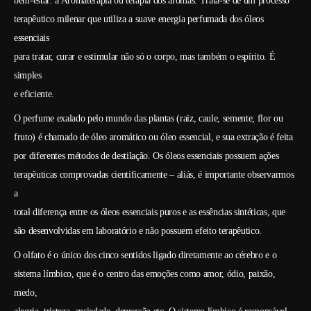
bem-estar: a Aromaterapia ou terapia dos aromas. Trata-se de um processo
terapêutico milenar que utiliza a suave energia perfumada dos óleos
essenciais
para tratar, curar e estimular não só o corpo, mas também o espírito. É
simples
e eficiente.
O perfume exalado pelo mundo das plantas (raiz, caule, semente, flor ou
fruto) é chamado de óleo aromático ou óleo essencial, e sua extração é feita
por diferentes métodos de destilação. Os óleos essenciais possuem ações
terapêuticas comprovadas cientificamente – aliás, é importante observarmos
a
total diferença entre os óleos essenciais puros e as essências sintéticas, que
são desenvolvidas em laboratório e não possuem efeito terapêutico.
O olfato é o único dos cinco sentidos ligado diretamente ao cérebro e o
sistema límbico, que é o centro das emoções como amor, ódio, paixão,
medo,