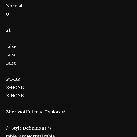
Normal
0
21
false
false
false
PT-BR
X-NONE
X-NONE
MicrosoftInternetExplorer4
/* Style Definitions */
table.MsoNormalTable