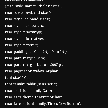
{mso-style-name:’Tabela normal’;
mso-tstyle-rowband-size:0;
mso-tstyle-colband-size:0;
mso-style-noshow:yes;
mso-style-priority:99;
mso-style-qformat:yes;
mso-style-parent:”;
mso-padding-alt:0cm 5.4pt 0cm 5.4pt;
mso-para-margin:0cm;
mso-para-margin-bottom:.0001pt;
mso-pagination:widow-orphan;
font-size:11.0pt;
font-family:’Calibri’,’sans-serif’;
mso-ascii-font-family:Calibri;
mso-ascii-theme-font:minor-latin;
mso-fareast-font-family:’Times New Roman’;