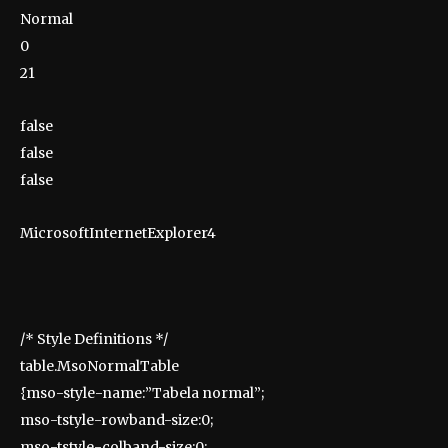
Normal
0
21
false
false
false
MicrosoftInternetExplorer4
/* Style Definitions */
table.MsoNormalTable
{mso-style-name:”Tabela normal”;
mso-tstyle-rowband-size:0;
mso-tstyle-colband-size:0;