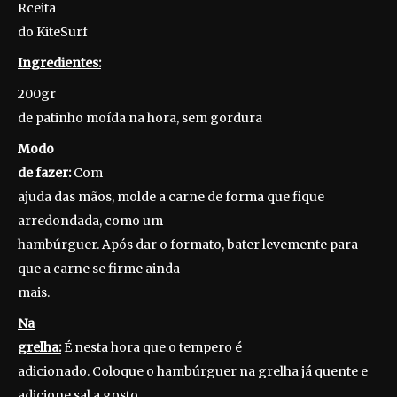
Rceita
do KiteSurf
Ingredientes:
200gr
de patinho moída na hora, sem gordura
Modo
de fazer:
Com
ajuda das mãos, molde a carne de forma que fique
arredondada, como um
hambúrguer. Após dar o formato, bater levemente para
que a carne se firme ainda
mais.
Na
grelha:
É nesta hora que o tempero é
adicionado. Coloque o hambúrguer na grelha já quente e
adicione sal a gosto.