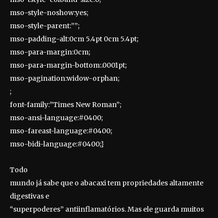
mso-style-noshow:yes;
mso-style-parent:””;
mso-padding-alt:0cm 5.4pt 0cm 5.4pt;
mso-para-margin:0cm;
mso-para-margin-bottom:.0001pt;
mso-pagination:widow-orphan;
;
font-family:”Times New Roman”;
mso-ansi-language:#0400;
mso-fareast-language:#0400;
mso-bidi-language:#0400;}
Todo
mundo já sabe que o abacaxi tem propriedades altamente
digestivas e
“superpoderes” antiinflamatórios. Mas ele guarda muitos