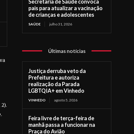
Secretaria de Saúde convoca
pais para atualizar a vacinação
de crianças e adolescentes
SAÚDE
julho 31, 2026
Últimas notícias
uva
e
Justiça derruba veto da
Prefeitura e autoriza
realização da Parada
LGBTQIA+ em Vinhedo
VINHEDO
agosto 5, 2026
2).
.
Feira livre de terça-feira de
manhã passa a funcionar na
Praça do Avião