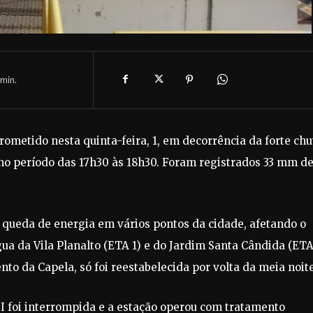
min.
metido nesta quinta-feira, 1, em decorrência da forte ch
 no período das 17h30 às 18h30. Foram registrados 33 mm d
a queda de energia em vários pontos da cidade, afetando o
a da Vila Planalto (ETA 1) e do Jardim Santa Cândida (ETA 
to da Capela, só foi reestabelecida por volta da meia noite
 I foi interrompida e a estação operou com tratamento