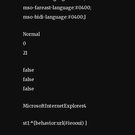
mso-fareast-language:#0400;
mso-bidi-language:#0400;}
Normal
0
21
false
false
false
MicrosoftInternetExplorer4
st1:*{behavior:url(#ieooui) }