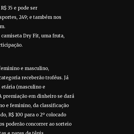
 R$ 35 e pode ser
 Esportes, 249; e também nos
om.
camiseta Dry Fit, uma fruta,
ticipação.
 feminino e masculino,
ategoria receberão troféus. Já
a etária (masculino e
A premiação em dinheiro se dará
no e feminino, da classificação
ado, R$ 100 para o 2º colocado
tos poderão concorrer ao sorteio
tas e pares de tênis.