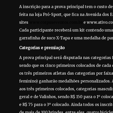
A inscrição para a prova principal tem o custo de
feita na loja Pró-Sport, que fica na Avenida dos
sites
www.corpuseventos.com.br
e www.ativo.c
Cada participante receberá um kit contendo uma 
garrafinha de suco X-Tapa e uma medalha de par
Categorias e premiação
A prova principal será disputada nas categorias
sendo que os cinco primeiros colocados de cada c
os três primeiros atletas das categorias por faix
feminino) ganharão medalhões personalizados. 
aos três primeiros colocados, categorias masculi
geral e de Valinhos, sendo R$ 150 para o 1º coloc
e R$ 75 para o 3º colocado. Ainda todos os inscri
de mais de 100 brindes, entre eles, quatro bicicle