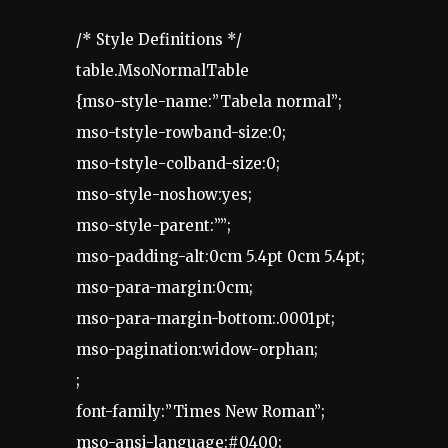
/* Style Definitions */
table.MsoNormalTable
{mso-style-name:”Tabela normal”;
mso-tstyle-rowband-size:0;
mso-tstyle-colband-size:0;
mso-style-noshow:yes;
mso-style-parent:””;
mso-padding-alt:0cm 5.4pt 0cm 5.4pt;
mso-para-margin:0cm;
mso-para-margin-bottom:.0001pt;
mso-pagination:widow-orphan;
;
font-family:”Times New Roman”;
mso-ansi-language:#0400;