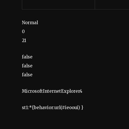
Normal
0
21
false
false
false
MicrosoftInternetExplorer4
st1:*{behavior:url(#ieooui) }