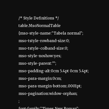
/* Style Definitions */
table.MsoNormalTable
{mso-style-name:”Tabela normal”;
mso-tstyle-rowband-size:0;
mso-tstyle-colband-size:0;
mso-style-noshow:yes;
mso-style-parent:””;
mso-padding-alt:0cm 5.4pt 0cm 5.4pt;
mso-para-margin:0cm;
mso-para-margin-bottom:.0001pt;
mso-pagination:widow-orphan;
;
font-family:”Times New Roman”;