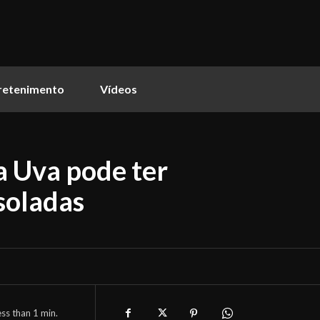
retenimento
Vídeos
a Uva pode ter
soladas
ess than 1
min.