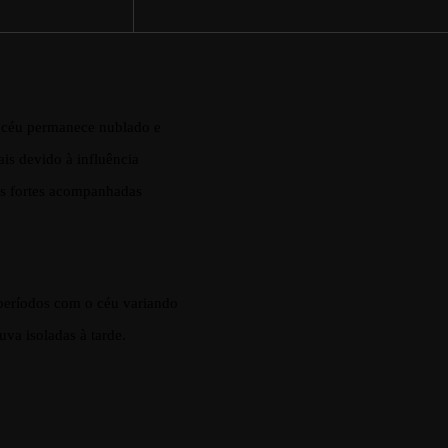
 céu permanece nublado e
ais devido à influência
vas fortes acompanhadas
 períodos com o céu variando
va isoladas à tarde.