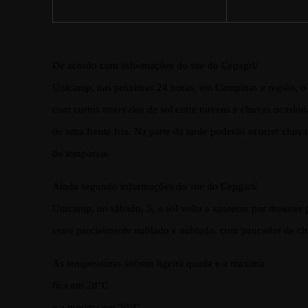
De acordo com informações do site do Cepagri/
Unicamp, nas próximas 24 horas, em Campinas e região, o
com curtos intervalos de sol entre nuvens e chuvas ocasion
de uma frente fria. Na parte da tarde poderão ocorrer chu
de temporais.
Ainda segundo informações do site do Cepgari/
Unicamp, no sábado, 5, o sol volta a aparecer por maiores
entre parcialmente nublado e nublado, com pancadas de chu
As temperaturas sofrem ligeira queda e a máxima
fica em 28°C
e a mínima em 20°C.