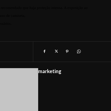
 recomendado que haja proteção intensa. A exposição ao
uso de camiseta,
ssários.
marketing