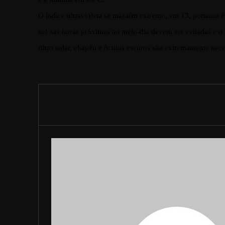
O índice ultravioleta se mantém extremo, em 13, portanto
é
sol nas horas próximas ao meio-dia devem ser evitadas e o 
filtro solar, chapéu e óculos escuros são extremamente nece