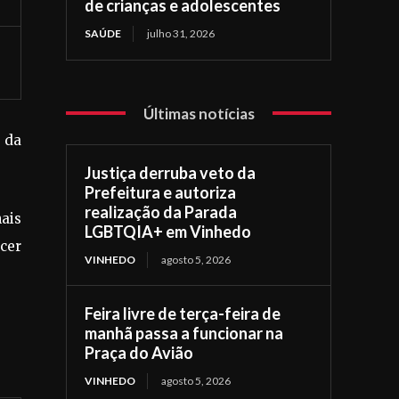
de crianças e adolescentes
SAÚDE
julho 31, 2026
Últimas notícias
 da
Justiça derruba veto da
Prefeitura e autoriza
realização da Parada
nais
LGBTQIA+ em Vinhedo
cer
VINHEDO
agosto 5, 2026
Feira livre de terça-feira de
manhã passa a funcionar na
Praça do Avião
VINHEDO
agosto 5, 2026