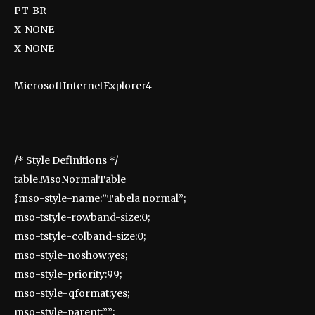
PT-BR
X-NONE
X-NONE
MicrosoftInternetExplorer4
/* Style Definitions */
table.MsoNormalTable
{mso-style-name:”Tabela normal”;
mso-tstyle-rowband-size:0;
mso-tstyle-colband-size:0;
mso-style-noshow:yes;
mso-style-priority:99;
mso-style-qformat:yes;
mso-style-parent:””;