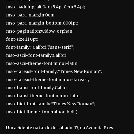
mso-padding-alt:0cm 5.4pt 0cm 5.4pt;
mso-para-margin:0cm;
mso-para-margin-bottom:.0001pt;
mso-pagination:widow-orphan;
font-size:11.0pt;
font-family:”Calibri”,”sans-serif”;
mso-ascii-font-family:Calibri;
mso-ascii-theme-font:minor-latin;
mso-fareast-font-family:”Times New Roman”;
mso-fareast-theme-font:minor-fareast;
mso-hansi-font-family:Calibri;
mso-hansi-theme-font:minor-latin;
mso-bidi-font-family:”Times New Roman”;
mso-bidi-theme-font:minor-bidi;}
Um acidente na tarde do sábado, 17, na Avenida Pres.