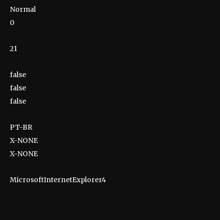
Normal
0
21
false
false
false
PT-BR
X-NONE
X-NONE
MicrosoftInternetExplorer4