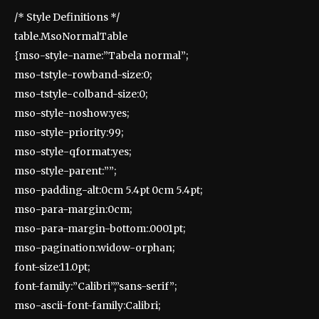
/* Style Definitions */
table.MsoNormalTable
{mso-style-name:”Tabela normal”;
mso-tstyle-rowband-size:0;
mso-tstyle-colband-size:0;
mso-style-noshow:yes;
mso-style-priority:99;
mso-style-qformat:yes;
mso-style-parent:””;
mso-padding-alt:0cm 5.4pt 0cm 5.4pt;
mso-para-margin:0cm;
mso-para-margin-bottom:.0001pt;
mso-pagination:widow-orphan;
font-size:11.0pt;
font-family:”Calibri”,”sans-serif”;
mso-ascii-font-family:Calibri;