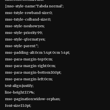
{mso-style-name:’Tabela normal’;
mso-tstyle-rowband-size:0;
mso-tstyle-colband-size:0;
mso-style-noshow:yes;
mso-style-priority:99;
mso-style-qformat:yes;
mso-style-parent:”;
mso-padding-alt:0cm 5.4pt 0cm 5.4pt;
mso-para-margin-top:0cm;
mso-para-margin-right:0cm;
mso-para-margin-bottom:10.0pt;
mso-para-margin-left:0cm;
text-align:justify;
line-height:115%;
mso-pagination:widow-orphan;
font-size:11.0pt;