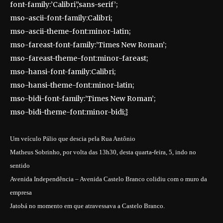
font-family:’Calibri’,’sans-serif’;
mso-ascii-font-family:Calibri;
mso-ascii-theme-font:minor-latin;
mso-fareast-font-family:’Times New Roman’;
mso-fareast-theme-font:minor-fareast;
mso-hansi-font-family:Calibri;
mso-hansi-theme-font:minor-latin;
mso-bidi-font-family:’Times New Roman’;
mso-bidi-theme-font:minor-bidi;}
Um veículo Pálio que descia pela Rua Antônio
Matheus Sobrinho, por volta das 13h30, desta quarta-feira, 5, indo no
sentido
Avenida Independência – Avenida Castelo Branco colidiu com o muro da
empresa
Jatobá no momento em que atravessava a Castelo Branco.