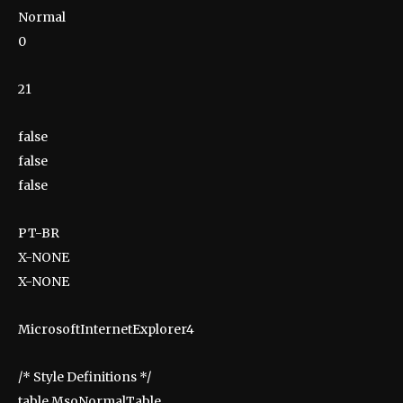
Normal
0
21
false
false
false
PT-BR
X-NONE
X-NONE
MicrosoftInternetExplorer4
/* Style Definitions */
table.MsoNormalTable