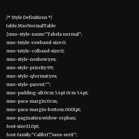
/* Style Definitions */
table.MsoNormalTable
{mso-style-name:”Tabela normal”;
mso-tstyle-rowband-size:0;
mso-tstyle-colband-size:0;
mso-style-noshow:yes;
mso-style-priority:99;
mso-style-qformat:yes;
mso-style-parent:””;
mso-padding-alt:0cm 5.4pt 0cm 5.4pt;
mso-para-margin:0cm;
mso-para-margin-bottom:.0001pt;
mso-pagination:widow-orphan;
font-size:11.0pt;
font-family:”Calibri”,”sans-serif”;