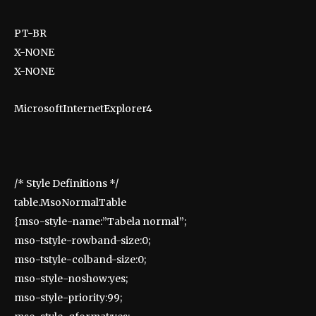
PT-BR
X-NONE
X-NONE
MicrosoftInternetExplorer4
/* Style Definitions */
table.MsoNormalTable
{mso-style-name:”Tabela normal”;
mso-tstyle-rowband-size:0;
mso-tstyle-colband-size:0;
mso-style-noshow:yes;
mso-style-priority:99;