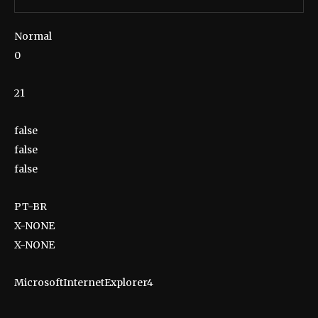
Normal
0
21
false
false
false
PT-BR
X-NONE
X-NONE
MicrosoftInternetExplorer4