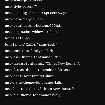
mso-style-qformat:yes;
mso-style-parent:””;
mso-padding-alt:0cm 5.4pt 0cm 5.4pt;
mso-para-margin:0cm;
mso-para-margin-bottom:.0001pt;
mso-pagination:widow-orphan;
font-size:11.0pt;
font-family:”Calibri”,”sans-serif”;
mso-ascii-font-family:Calibri;
mso-ascii-theme-font:minor-latin;
mso-fareast-font-family:”Times New Roman”;
mso-fareast-theme-font:minor-fareast;
mso-hansi-font-family:Calibri;
mso-hansi-theme-font:minor-latin;
mso-bidi-font-family:”Times New Roman”;
mso-bidi-theme-font:minor-bidi;}