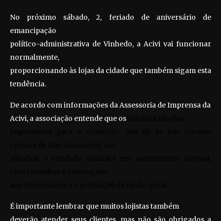
No próximo sábado, 2, feriado de aniversário de
emancipação
político-administrativa de Vinhedo, a Acivi vai funcionar
normalmente,
proporcionando às lojas da cidade que também sigam esta
tendência.
De acordo com informações da Assessoria de Imprensa da
Acivi, a associação entende que os
sábados são dias
importantes para o comércio. Das 8h às 14h, horário
comum de funcionamento aos
sábados, a entidade realizará seu atendimento normal,
com consultas e orientações
aos empresários e a população de modo geral.
É importante lembrar que muitos lojistas também
deverão atender seus clientes, mas não são obrigados a