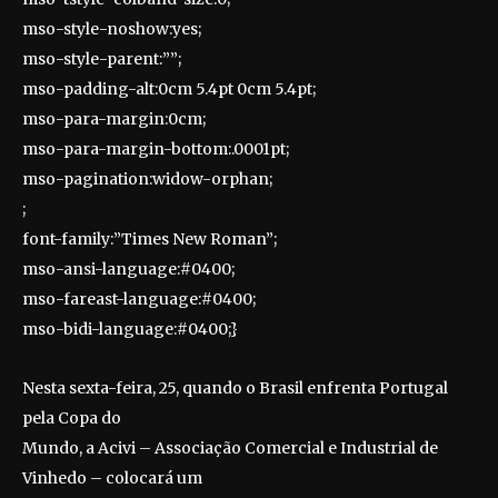
mso-style-noshow:yes;
mso-style-parent:””;
mso-padding-alt:0cm 5.4pt 0cm 5.4pt;
mso-para-margin:0cm;
mso-para-margin-bottom:.0001pt;
mso-pagination:widow-orphan;
;
font-family:”Times New Roman”;
mso-ansi-language:#0400;
mso-fareast-language:#0400;
mso-bidi-language:#0400;}
Nesta sexta-feira, 25, quando o Brasil enfrenta Portugal
pela Copa do
Mundo, a Acivi – Associação Comercial e Industrial de
Vinhedo – colocará um