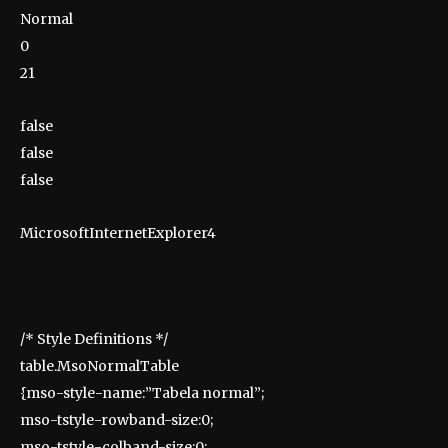
Normal
0
21
false
false
false
MicrosoftInternetExplorer4
/* Style Definitions */
table.MsoNormalTable
{mso-style-name:”Tabela normal”;
mso-tstyle-rowband-size:0;
mso-tstyle-colband-size:0;