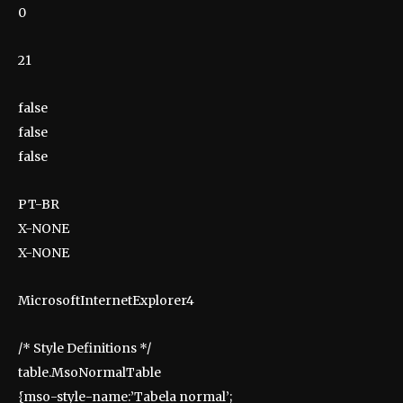
0
21
false
false
false
PT-BR
X-NONE
X-NONE
MicrosoftInternetExplorer4
/* Style Definitions */
table.MsoNormalTable
{mso-style-name:’Tabela normal’;