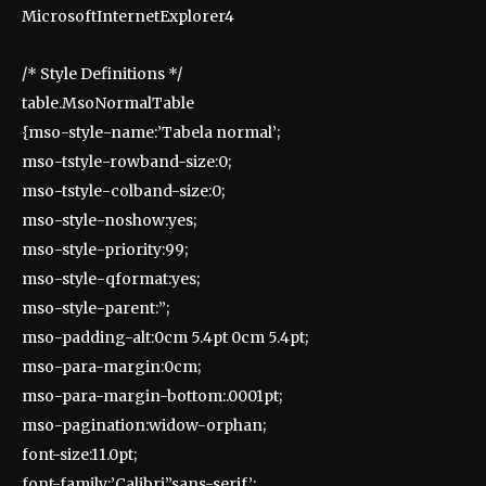
MicrosoftInternetExplorer4
/* Style Definitions */
table.MsoNormalTable
{mso-style-name:’Tabela normal’;
mso-tstyle-rowband-size:0;
mso-tstyle-colband-size:0;
mso-style-noshow:yes;
mso-style-priority:99;
mso-style-qformat:yes;
mso-style-parent:”;
mso-padding-alt:0cm 5.4pt 0cm 5.4pt;
mso-para-margin:0cm;
mso-para-margin-bottom:.0001pt;
mso-pagination:widow-orphan;
font-size:11.0pt;
font-family:’Calibri’,’sans-serif’;