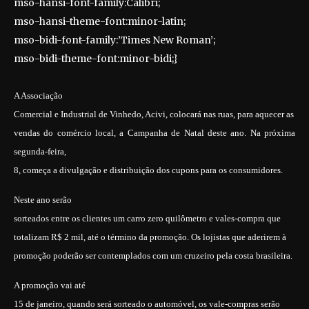
mso-hansi-font-family:Calibri;
mso-hansi-theme-font:minor-latin;
mso-bidi-font-family:’Times New Roman’;
mso-bidi-theme-font:minor-bidi;}
A Associação
Comercial e Industrial de Vinhedo, Acivi, colocará nas ruas, para aquecer as
vendas do comércio local, a Campanha de Natal deste ano. Na próxima
segunda-feira,
8, começa a divulgação e distribuição dos cupons para os consumidores.
Neste ano serão
sorteados entre os clientes um carro zero quilômetro e vales-compra que
totalizam R$ 2 mil, até o término da promoção. Os lojistas que aderirem à
promoção poderão ser contemplados com um cruzeiro pela costa brasileira.
A promoção vai até
15 de janeiro, quando será sorteado o automóvel, os vale-compras serão