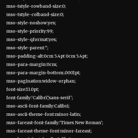
mso-tstyle-rowband-size:0;
mso-tstyle-colband-size:0;
mso-style-noshow:yes;
mso-style-priority:99;
mso-style-qformat:yes;
mso-style-parent:”;
mso-padding-alt:0cm 5.4pt 0cm 5.4pt;
mso-para-margin:0cm;
mso-para-margin-bottom:.0001pt;
mso-pagination:widow-orphan;
font-size:11.0pt;
font-family:’Calibri’,’sans-serif’;
mso-ascii-font-family:Calibri;
mso-ascii-theme-font:minor-latin;
mso-fareast-font-family:’Times New Roman’;
mso-fareast-theme-font:minor-fareast;