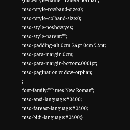
{mso-style-name:”Tabela normal”;
mso-tstyle-rowband-size:0;
mso-tstyle-colband-size:0;
mso-style-noshow:yes;
mso-style-parent:””;
mso-padding-alt:0cm 5.4pt 0cm 5.4pt;
mso-para-margin:0cm;
mso-para-margin-bottom:.0001pt;
mso-pagination:widow-orphan;
;
font-family:”Times New Roman”;
mso-ansi-language:#0400;
mso-fareast-language:#0400;
mso-bidi-language:#0400;}