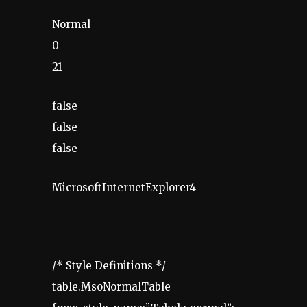
Normal
0
21
false
false
false
MicrosoftInternetExplorer4
/* Style Definitions */
table.MsoNormalTable