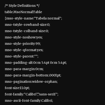
/* Style Definitions */
table.MsoNormalTable
{mso-style-name:”Tabela normal”;
mso-tstyle-rowband-size:0;
mso-tstyle-colband-size:0;
mso-style-noshow:yes;
mso-style-priority:99;
mso-style-qformat:yes;
mso-style-parent:””;
mso-padding-alt:0cm 5.4pt 0cm 5.4pt;
mso-para-margin:0cm;
mso-para-margin-bottom:.0001pt;
mso-pagination:widow-orphan;
font-size:11.0pt;
font-family:”Calibri”,”sans-serif”;
mso-ascii-font-family:Calibri;