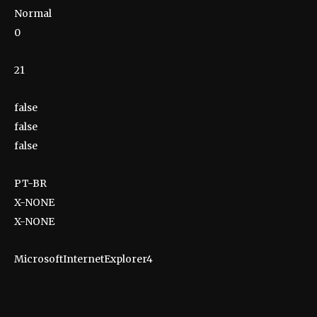
Normal
0
21
false
false
false
PT-BR
X-NONE
X-NONE
MicrosoftInternetExplorer4