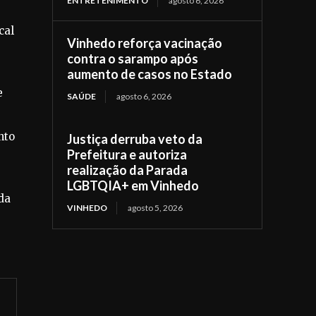
ENTRETENIMENTO
agosto 6, 2026
cal
Vinhedo reforça vacinação
contra o sarampo após
aumento de casos no Estado
e
SAÚDE
agosto 6, 2026
nto
Justiça derruba veto da
Prefeitura e autoriza
realização da Parada
LGBTQIA+ em Vinhedo
da
VINHEDO
agosto 5, 2026