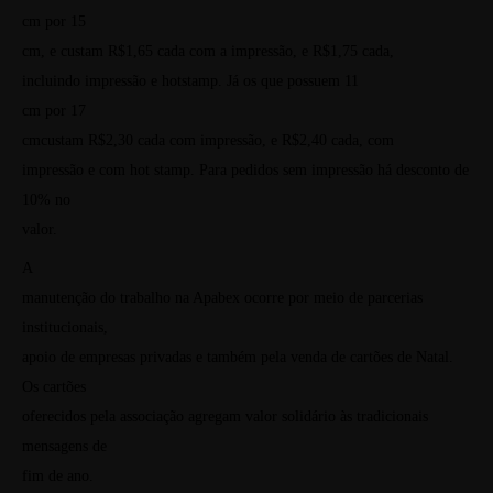
cm
por
15
cm, e custam R$1,65 cada com a impressão, e R$1,75 cada,
incluindo impressão e hotstamp. Já os que possuem
11
cm
por
17
cmcustam R$2,30 cada com impressão, e R$2,40 cada, com
impressão e com hot stamp. Para pedidos sem impressão há desconto de
10% no
valor.
A
manutenção do trabalho na Apabex ocorre por meio de parcerias
institucionais,
apoio de empresas privadas e também pela venda de cartões de Natal.
Os cartões
oferecidos pela associação agregam valor solidário às tradicionais
mensagens de
fim de ano.