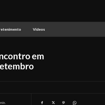
retenimento
Vídeos
encontro em
setembro
min.