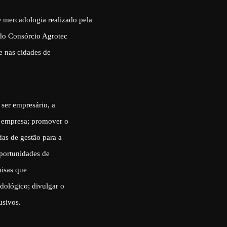
e mercadologia realizado pela
 do Consórcio Agrotec
e nas cidades de
ser empresário, a
o empresa; promover o
das de gestão para a
oportunidades de
uisas que
dológico; divulgar o
usivos.