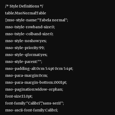
/* Style Definitions */
table.MsoNormalTable
{mso-style-name:”Tabela normal”;
mso-tstyle-rowband-size:0;
mso-tstyle-colband-size:0;
mso-style-noshow:yes;
mso-style-priority:99;
mso-style-qformat:yes;
mso-style-parent:””;
mso-padding-alt:0cm 5.4pt 0cm 5.4pt;
mso-para-margin:0cm;
mso-para-margin-bottom:.0001pt;
mso-pagination:widow-orphan;
font-size:11.0pt;
font-family:”Calibri”,”sans-serif”;
mso-ascii-font-family:Calibri;