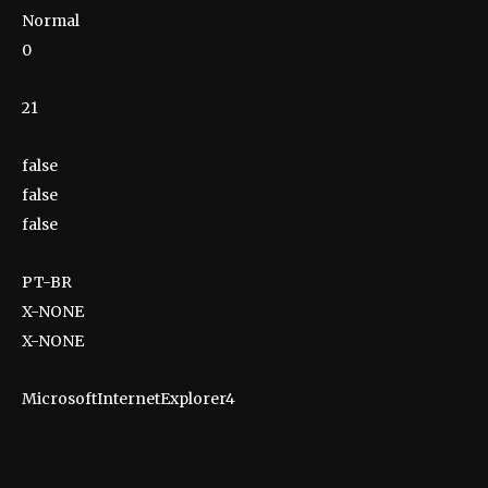
Normal
0
21
false
false
false
PT-BR
X-NONE
X-NONE
MicrosoftInternetExplorer4