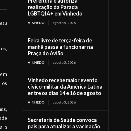
Prefeitura e autoriza
realização da Parada
LGBTQIA+ em Vinhedo
para
VINHEDO
agosto 5, 2026
Feira livre de terça-feira de
manhã passa a funcionar na
ros,
Praça do Avião
VINHEDO
agosto 5, 2026
agem
Vinhedo recebe maior evento
r os
cívico-militar da América Latina
entre os dias 14 e 16 de agosto
VINHEDO
agosto 3, 2026
as,
ade
Secretaria de Saúde convoca
pais para atualizar a vacinação
ra o