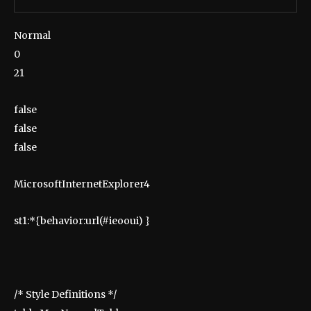
Normal
0
21
false
false
false
MicrosoftInternetExplorer4
st1:*{behavior:url(#ieooui) }
/* Style Definitions */