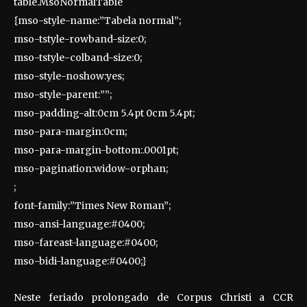
table.MsoNormalTable
{mso-style-name:”Tabela normal”;
mso-tstyle-rowband-size:0;
mso-tstyle-colband-size:0;
mso-style-noshow:yes;
mso-style-parent:””;
mso-padding-alt:0cm 5.4pt 0cm 5.4pt;
mso-para-margin:0cm;
mso-para-margin-bottom:.0001pt;
mso-pagination:widow-orphan;
;
font-family:”Times New Roman”;
mso-ansi-language:#0400;
mso-fareast-language:#0400;
mso-bidi-language:#0400;}
Neste feriado prolongado de Corpus Christi a CCR