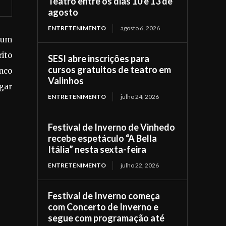
Teatro entre os dias 10 e 13 de
agosto
ENTRETENIMENTO
agosto 6, 2026
 um
rito
SESI abre inscrições para
cursos gratuitos de teatro em
nco
Valinhos
gar
ENTRETENIMENTO
julho 24, 2026
Festival de Inverno de Vinhedo
recebe espetáculo “A Bella
Itália” nesta sexta-feira
ENTRETENIMENTO
julho 22, 2026
Festival de Inverno começa
com Concerto de Inverno e
segue com programação até