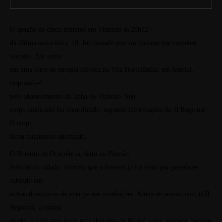
O apagão de cinco minutos em Vinhedo às 20h12
da última sexta-feira, 19, foi causado por um homem que cometeu
suicídio. Ele subiu
em uma torre de energia elétrica na Vila Hortolândia, em Jundiaí,
responsável
pelo abastecimento da linha de Vinhedo.
Seu
corpo ainda não foi identificado, segundo informações do JJ Regional.
O corpo
ficou totalmente queimado.
O Boletim de Ocorrência, feito no Plantão
Policial da cidade, informa que o homem já foi visto por populares
subindo em
outras duas torres de energia nas imediações.
Ainda de acordo com o JJ
Regional, a vítima
perdeu a vida após levar uma descarga de 88 mil volts, segundo homens