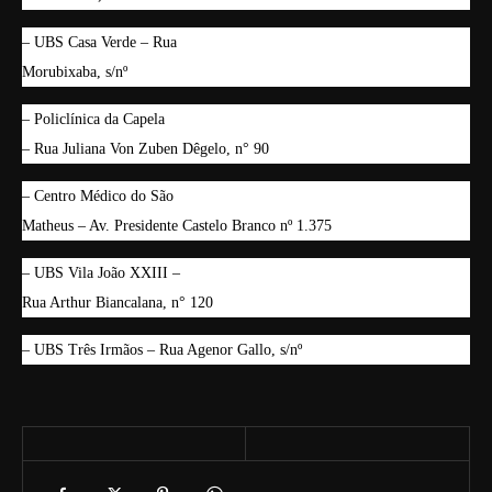
– UBS Casa Verde – Rua
Morubixaba, s/nº
– Policlínica da Capela
– Rua Juliana Von Zuben Dêgelo, n° 90
– Centro Médico do São
Matheus – Av. Presidente Castelo Branco nº 1.375
– UBS Vila João XXIII –
Rua Arthur Biancalana, n° 120
– UBS Três Irmãos – Rua Agenor Gallo, s/nº