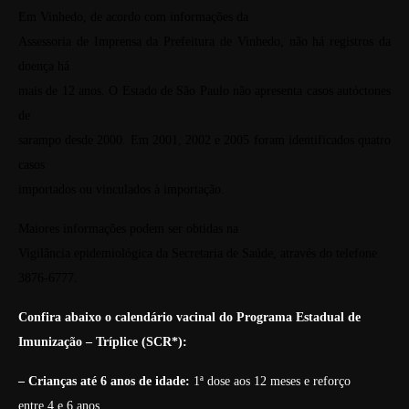
Em Vinhedo, de acordo com informações da
Assessoria de Imprensa da Prefeitura de Vinhedo, não há registros da
doença há
mais de 12 anos. O Estado de São Paulo não apresenta casos autóctones
de
sarampo desde 2000. Em 2001, 2002 e 2005 foram identificados quatro
casos
importados ou vinculados à importação.
Maiores informações podem ser obtidas na
Vigilância epidemiológica da Secretaria de Saúde, através do telefone
3876-6777.
Confira abaixo o calendário vacinal do Programa Estadual de
Imunização – Tríplice (SCR*):
– Crianças até 6 anos de idade:
1ª dose aos 12 meses e reforço
entre 4 e 6 anos.