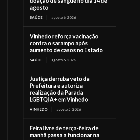
doação de sangue no dia 14 de
agosto
SAÚDE
agosto 6, 2026
Vinhedo reforça vacinação
contra o sarampo após
aumento de casos no Estado
SAÚDE
agosto 6, 2026
Justiça derruba veto da
Prefeitura e autoriza
realização da Parada
LGBTQIA+ em Vinhedo
VINHEDO
agosto 5, 2026
Feira livre de terça-feira de
manhã passa a funcionar na