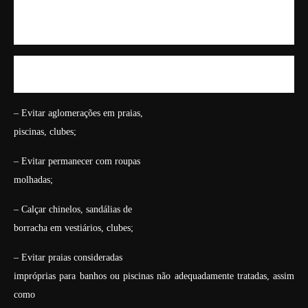
correto e
tratamento mais indicado para o seu problema.
Aprenda como prevenir e evitar doenças de pele no
verão
– Evitar aglomerações em praias,
piscinas, clubes;
– Evitar permanecer com roupas
molhadas;
– Calçar chinelos, sandálias de
borracha em vestiários, clubes;
– Evitar praias consideradas
impróprias para banhos ou piscinas não adequadamente tratadas, assim
como