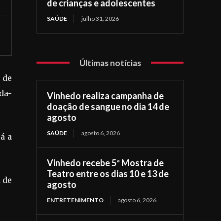
de crianças e adolescentes
SAÚDE
julho 31, 2026
Últimas notícias
s de
nda-
Vinhedo realiza campanha de
doação de sangue no dia 14 de
agosto
SAÚDE
agosto 6, 2026
já a
Vinhedo recebe 5ª Mostra de
Teatro entre os dias 10 e 13 de
a de
agosto
ENTRETENIMENTO
agosto 6, 2026