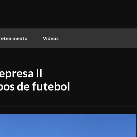
retenimento
Vídeos
presa II
pos de futebol