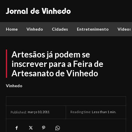
Jornal de Vinhedo
Home
Vinhedo
Cidades
Entretenimento
Vídeos
Artesãos já podem se
inscrever para a Feira de
Artesanato de Vinhedo
Vinhedo
março 10, 2011
Reading time:
Less than 1
min.
Published: