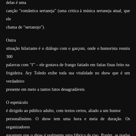
delas é uma
canção “romântica sertaneja” (uma critica à música sertaneja atual, que
ele
chama de “sertanojo”).
Outra
situação hilariante é o diálogo com o garçom, onde o humorista reuniu
300
palavras com “f” – ele gostava de frango fatiado em fatias finas feito na
frigideira. Ary Toledo exibe toda sua vitalidade no show que é um
verdadeiro
presente em meio a tantos fatos desagradáveis.
O espetáculo
é dirigido ao público adulto, com textos certos, aliado a um humor
personalíssimo. O show tem uma hora e meia de duração. Os
organizadores
garantem que o show é realmente uma fábrica de riso. Porém, as piadas