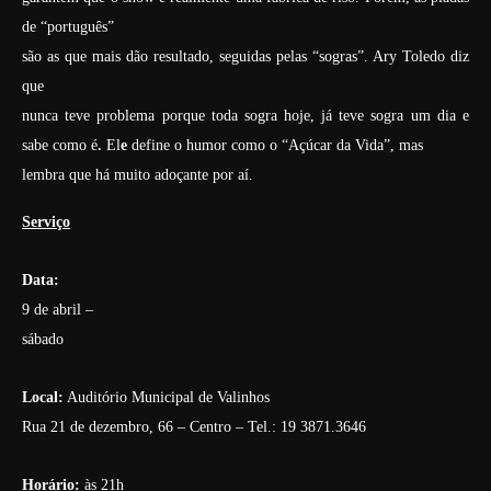
de “português”
são as que mais dão resultado, seguidas pelas “sogras”. Ary Toledo diz
que
nunca teve problema porque toda sogra hoje, já teve sogra um dia e
sabe como é
.
El
e
define o humor como o “Açúcar da Vida”, mas
lembra que há muito adoçante por aí.
Serviço
Data:
9 de abril –
sábado
Local:
Auditório Municipal de Valinhos
Rua 21 de dezembro, 66 – Centro – Tel.: 19 3871.3646
Horário:
às 21h