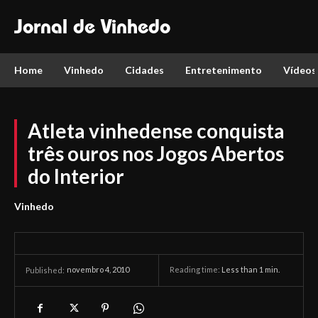
Jornal de Vinhedo
Home
Vinhedo
Cidades
Entretenimento
Vídeos
Atleta vinhedense conquista
três ouros nos Jogos Abertos
do Interior
Vinhedo
novembro 4, 2010
Reading time:
Less than 1
min.
Published: