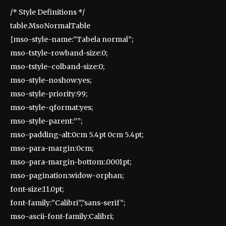
/* Style Definitions */
table.MsoNormalTable
{mso-style-name:”Tabela normal”;
mso-tstyle-rowband-size:0;
mso-tstyle-colband-size:0;
mso-style-noshow:yes;
mso-style-priority:99;
mso-style-qformat:yes;
mso-style-parent:””;
mso-padding-alt:0cm 5.4pt 0cm 5.4pt;
mso-para-margin:0cm;
mso-para-margin-bottom:.0001pt;
mso-pagination:widow-orphan;
font-size:11.0pt;
font-family:”Calibri”,”sans-serif”;
mso-ascii-font-family:Calibri;