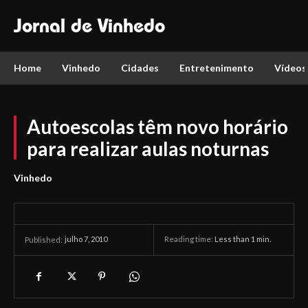
Jornal de Vinhedo
Home
Vinhedo
Cidades
Entretenimento
Vídeos
Autoescolas têm novo horário
para realizar aulas noturnas
Vinhedo
julho 7, 2010
Reading time:
Less than 1
min.
Published: