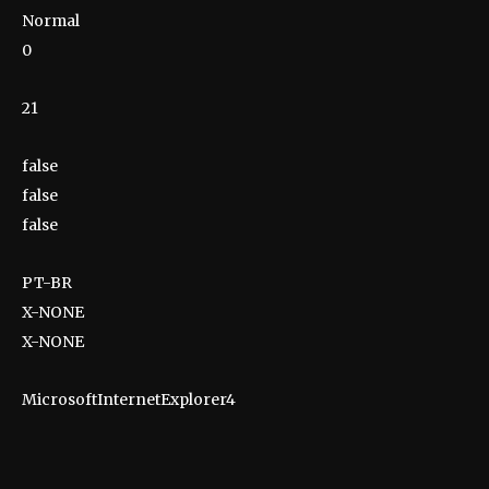
Normal
0
21
false
false
false
PT-BR
X-NONE
X-NONE
MicrosoftInternetExplorer4