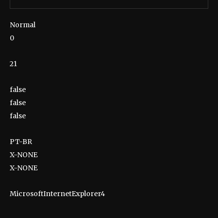
Normal
0
21
false
false
false
PT-BR
X-NONE
X-NONE
MicrosoftInternetExplorer4