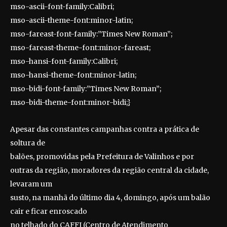
mso-ascii-font-family:Calibri;
mso-ascii-theme-font:minor-latin;
mso-fareast-font-family:”Times New Roman”;
mso-fareast-theme-font:minor-fareast;
mso-hansi-font-family:Calibri;
mso-hansi-theme-font:minor-latin;
mso-bidi-font-family:”Times New Roman”;
mso-bidi-theme-font:minor-bidi;}
Apesar das constantes campanhas contra a prática de
soltura de
balões, promovidas pela Prefeitura de Valinhos e por
outras da região,
moradores da região central da cidade,
levaram um
susto, na manhã do último dia 4, domingo, após um balão
cair e ficar enroscado
no telhado do CAFFI (Centro de Atendimento