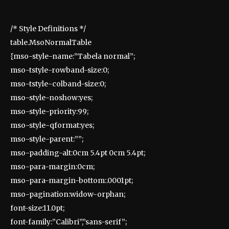
/* Style Definitions */
table.MsoNormalTable
{mso-style-name:”Tabela normal”;
mso-tstyle-rowband-size:0;
mso-tstyle-colband-size:0;
mso-style-noshow:yes;
mso-style-priority:99;
mso-style-qformat:yes;
mso-style-parent:””;
mso-padding-alt:0cm 5.4pt 0cm 5.4pt;
mso-para-margin:0cm;
mso-para-margin-bottom:.0001pt;
mso-pagination:widow-orphan;
font-size:11.0pt;
font-family:”Calibri”,”sans-serif”;