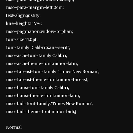
mso-para-margin-left:0cm;
text-align:justify;
line-height:115%;
mso-pagination:widow-orphan;
font-size:11.0pt;
font-family:’Calibri’,’sans-serif’;
mso-ascii-font-family:Calibri;
mso-ascii-theme-font:minor-latin;
mso-fareast-font-family:’Times New Roman’;
mso-fareast-theme-font:minor-fareast;
mso-hansi-font-family:Calibri;
mso-hansi-theme-font:minor-latin;
mso-bidi-font-family:’Times New Roman’;
mso-bidi-theme-font:minor-bidi;}
Normal