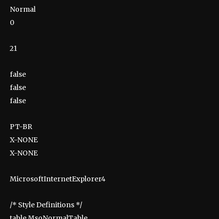
Normal
0
21
false
false
false
PT-BR
X-NONE
X-NONE
MicrosoftInternetExplorer4
/* Style Definitions */
table.MsoNormalTable