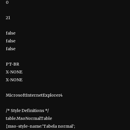
0
21
false
false
false
PT-BR
X-NONE
X-NONE
MicrosoftInternetExplorer4
/* Style Definitions */
table.MsoNormalTable
{mso-style-name:’Tabela normal’;