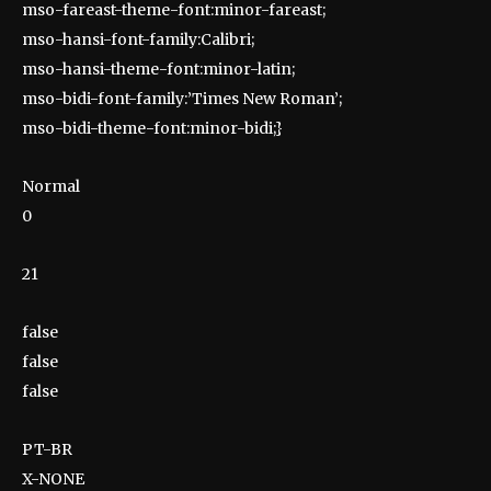
mso-fareast-theme-font:minor-fareast;
mso-hansi-font-family:Calibri;
mso-hansi-theme-font:minor-latin;
mso-bidi-font-family:’Times New Roman’;
mso-bidi-theme-font:minor-bidi;}
Normal
0
21
false
false
false
PT-BR
X-NONE