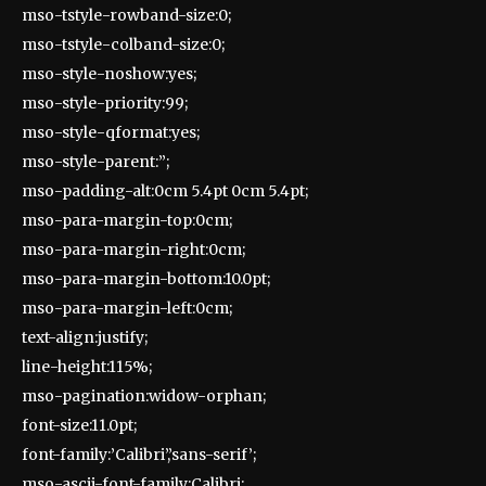
mso-tstyle-rowband-size:0;
mso-tstyle-colband-size:0;
mso-style-noshow:yes;
mso-style-priority:99;
mso-style-qformat:yes;
mso-style-parent:”;
mso-padding-alt:0cm 5.4pt 0cm 5.4pt;
mso-para-margin-top:0cm;
mso-para-margin-right:0cm;
mso-para-margin-bottom:10.0pt;
mso-para-margin-left:0cm;
text-align:justify;
line-height:115%;
mso-pagination:widow-orphan;
font-size:11.0pt;
font-family:’Calibri’,’sans-serif’;
mso-ascii-font-family:Calibri;