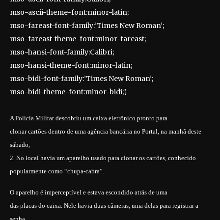
mso-ascii-theme-font:minor-latin;
mso-fareast-font-family:’Times New Roman’;
mso-fareast-theme-font:minor-fareast;
mso-hansi-font-family:Calibri;
mso-hansi-theme-font:minor-latin;
mso-bidi-font-family:’Times New Roman’;
mso-bidi-theme-font:minor-bidi;}
A Polícia Militar descobriu um caixa eletrônico pronto para
clonar cartões dentro de uma agência bancária no Portal, na manhã deste
sábado,
2. No local havia um aparelho usado para clonar os cartões, conhecido
popularmente como “chupa-cabra”.
O aparelho é imperceptível e estava escondido atrás de uma
das placas do caixa. Nele havia duas câmeras, uma delas para registrar a
senha.