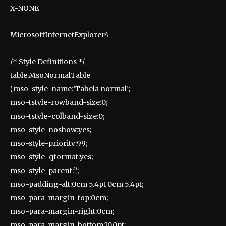
X-NONE
MicrosoftInternetExplorer4
/* Style Definitions */
table.MsoNormalTable
{mso-style-name:’Tabela normal’;
mso-tstyle-rowband-size:0;
mso-tstyle-colband-size:0;
mso-style-noshow:yes;
mso-style-priority:99;
mso-style-qformat:yes;
mso-style-parent:”;
mso-padding-alt:0cm 5.4pt 0cm 5.4pt;
mso-para-margin-top:0cm;
mso-para-margin-right:0cm;
mso-para-margin-bottom:10.0pt;