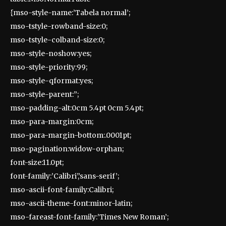
{mso-style-name:’Tabela normal’;
mso-tstyle-rowband-size:0;
mso-tstyle-colband-size:0;
mso-style-noshow:yes;
mso-style-priority:99;
mso-style-qformat:yes;
mso-style-parent:”;
mso-padding-alt:0cm 5.4pt 0cm 5.4pt;
mso-para-margin:0cm;
mso-para-margin-bottom:.0001pt;
mso-pagination:widow-orphan;
font-size:11.0pt;
font-family:’Calibri’,’sans-serif’;
mso-ascii-font-family:Calibri;
mso-ascii-theme-font:minor-latin;
mso-fareast-font-family:’Times New Roman’;