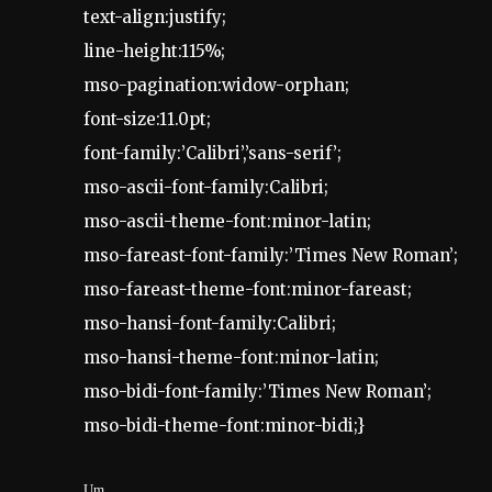
text-align:justify;
line-height:115%;
mso-pagination:widow-orphan;
font-size:11.0pt;
font-family:’Calibri’,’sans-serif’;
mso-ascii-font-family:Calibri;
mso-ascii-theme-font:minor-latin;
mso-fareast-font-family:’Times New Roman’;
mso-fareast-theme-font:minor-fareast;
mso-hansi-font-family:Calibri;
mso-hansi-theme-font:minor-latin;
mso-bidi-font-family:’Times New Roman’;
mso-bidi-theme-font:minor-bidi;}
Um