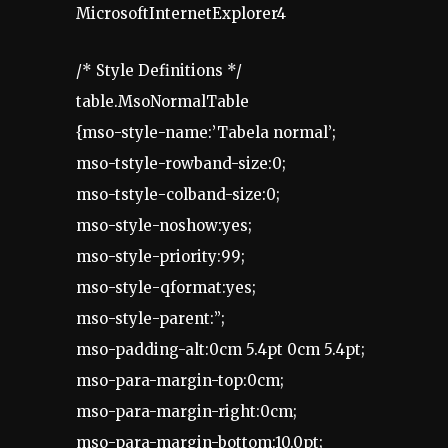
MicrosoftInternetExplorer4
/* Style Definitions */
table.MsoNormalTable
{mso-style-name:’Tabela normal’;
mso-tstyle-rowband-size:0;
mso-tstyle-colband-size:0;
mso-style-noshow:yes;
mso-style-priority:99;
mso-style-qformat:yes;
mso-style-parent:”;
mso-padding-alt:0cm 5.4pt 0cm 5.4pt;
mso-para-margin-top:0cm;
mso-para-margin-right:0cm;
mso-para-margin-bottom:10.0pt;