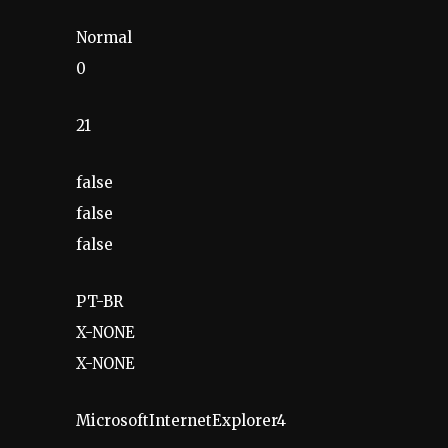
Normal
0
21
false
false
false
PT-BR
X-NONE
X-NONE
MicrosoftInternetExplorer4