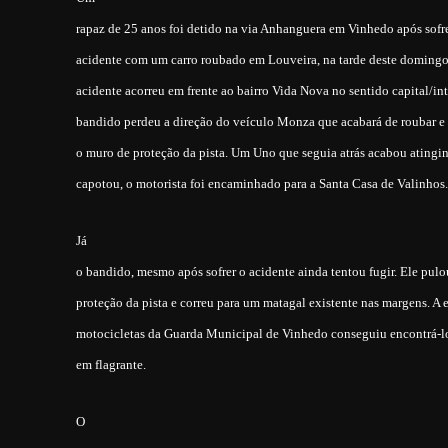
rapaz de 25 anos foi detido na via Anhanguera em Vinhedo após sofr
acidente com um carro roubado em Louveira, na tarde deste domingo
acidente acorreu em frente ao bairro Vida Nova no sentido capital/int
bandido perdeu a direção do veículo Monza que acabará de roubar e 
o muro de proteção da pista. Um Uno que seguia atrás acabou ating
capotou, o motorista foi encaminhado para a Santa Casa de Valinhos.
Já
o bandido, mesmo após sofrer o acidente ainda tentou fugir. Ele pul
proteção da pista e correu para um matagal existente nas margens. A 
motocicletas da Guarda Municipal de Vinhedo conseguiu encontrá-l
em flagrante.
O