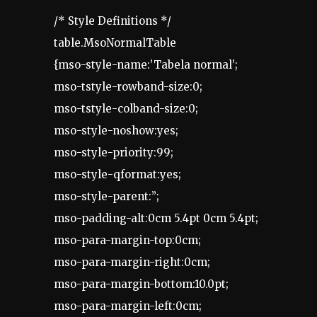
/* Style Definitions */
table.MsoNormalTable
{mso-style-name:’Tabela normal’;
mso-tstyle-rowband-size:0;
mso-tstyle-colband-size:0;
mso-style-noshow:yes;
mso-style-priority:99;
mso-style-qformat:yes;
mso-style-parent:”;
mso-padding-alt:0cm 5.4pt 0cm 5.4pt;
mso-para-margin-top:0cm;
mso-para-margin-right:0cm;
mso-para-margin-bottom:10.0pt;
mso-para-margin-left:0cm;