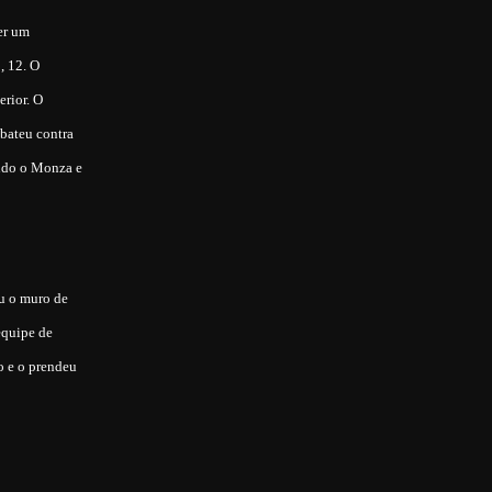
er um
, 12. O
erior. O
bateu contra
indo o Monza e
ou o muro de
equipe de
o e o prendeu