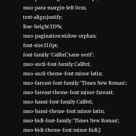
mso-para-margin-left:0cm;
text-align:justify;
line-height:115%;
mso-pagination:widow-orphan;
font-size:11.0pt;
font-family:’Calibri’,’sans-serif’;
mso-ascii-font-family:Calibri;
mso-ascii-theme-font:minor-latin;
mso-fareast-font-family:’Times New Roman’;
mso-fareast-theme-font:minor-fareast;
mso-hansi-font-family:Calibri;
mso-hansi-theme-font:minor-latin;
mso-bidi-font-family:’Times New Roman’;
mso-bidi-theme-font:minor-bidi;}