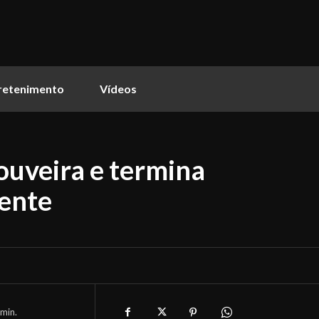
retenimento
Vídeos
uveira e termina
dente
min.