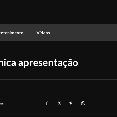
retenimento
Vídeos
única apresentação
min.