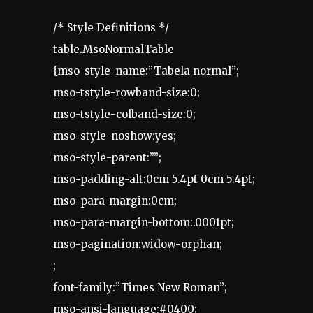
/* Style Definitions */
table.MsoNormalTable
{mso-style-name:”Tabela normal”;
mso-tstyle-rowband-size:0;
mso-tstyle-colband-size:0;
mso-style-noshow:yes;
mso-style-parent:””;
mso-padding-alt:0cm 5.4pt 0cm 5.4pt;
mso-para-margin:0cm;
mso-para-margin-bottom:.0001pt;
mso-pagination:widow-orphan;
;
font-family:”Times New Roman”;
mso-ansi-language:#0400;