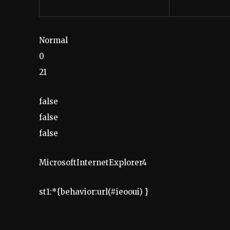
Normal
0
21
false
false
false
MicrosoftInternetExplorer4
st1:*{behavior:url(#ieooui) }