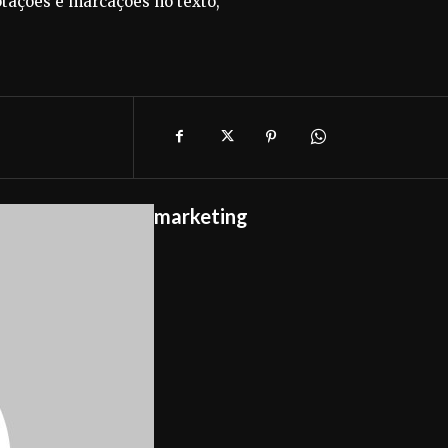
otações e marcações no texto,
marketing