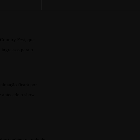
 Country Fest, que
 ingressos para o
nimação ficará por
ue antecede o show
ridos também na rede de