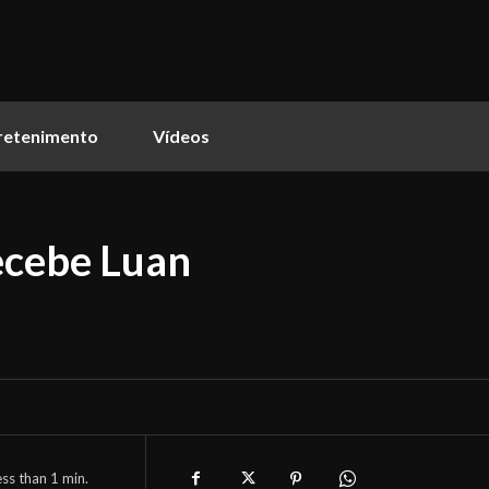
retenimento
Vídeos
ecebe Luan
ess than 1
min.