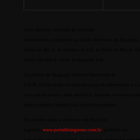
Luan Santana, sensação do sertanejo
universitário, comparece na edição deste ano, do Bragança
ocorre no dia 11 de outubro, às 21h, no Posto de Monta. Os
evento já estão à venda, no segundo lote.
Os portões do Bragança Country Fest abrem às
17h30. NO local haverá também praça de alimentação e a a
conta de locutores e som mecânico. Durante o intervalo q
serão sorteados brindes para o público presente.
Os convites estão à venda no site Portal do
Ingresso,
www.portaldoingresso.com.br
, podendo ser
parcelados em até 18 vezes, os ingressos podem ser adqui