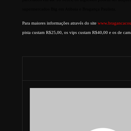
supermercados Big em Atibaia e Bragança Paulista.
Para maiores informações através do site
www.bragancacoun
pista custam R$25,00, os vips custam R$40,00 e os de cam