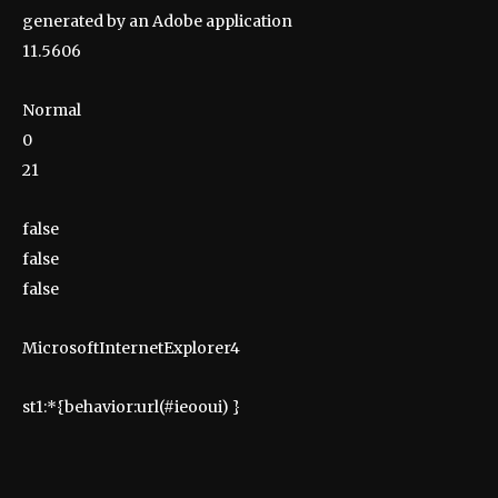
generated by an Adobe application
11.5606
Normal
0
21
false
false
false
MicrosoftInternetExplorer4
st1:*{behavior:url(#ieooui) }