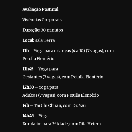
Avaliação Postural
Vivências Corporais
Duração:
30 minutos
Local:
Sala Terra
11h
– Yoga para crianças (4 a 10) (7 vagas), com
Petulla Elentério
11h45
– Yoga para
Gestantes (7 vagas), com Petulla Elentério
12h30
– Yoga para
Adultos (7 vagas), com Petulla Elentério
14h
– Tai Chi Chuan, com Dr. Yau
14h45
– Yoga
Kundalini para 3ª idade, com Rita Hetem