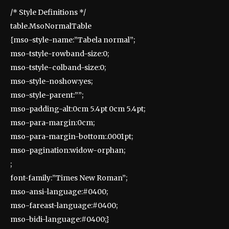
/* Style Definitions */
table.MsoNormalTable
{mso-style-name:”Tabela normal”;
mso-tstyle-rowband-size:0;
mso-tstyle-colband-size:0;
mso-style-noshow:yes;
mso-style-parent:””;
mso-padding-alt:0cm 5.4pt 0cm 5.4pt;
mso-para-margin:0cm;
mso-para-margin-bottom:.0001pt;
mso-pagination:widow-orphan;
;
font-family:”Times New Roman”;
mso-ansi-language:#0400;
mso-fareast-language:#0400;
mso-bidi-language:#0400;}