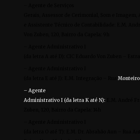
– Agente de Serviços
Gerais, Assessor de Cerimonial, Som e Imagem, 
e Assistente Técnico de Contabilidade: E.M. And
Von Zuben, 120, Bairro da Capela: 9h
– Agente Administrativo I
(da letra A até D): CIC Eduardo Von Zuben – Estra
– Agente Administrativo I
(da letra E até J): E.M. Integração – Rua
Monteiro 
– Agente
Administrativo I (da letra K até N):
E.M. André Fr
Zuben, 120, Bairro da Capela: 14h
– Agente Administrativo I
(da letra O até T): E.M. Dr. Abrahão Aun – Rua An