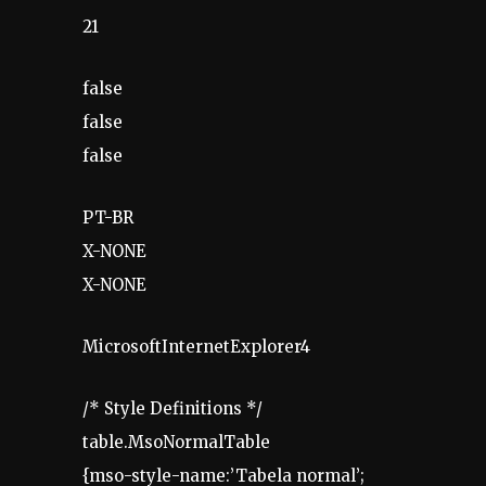
21
false
false
false
PT-BR
X-NONE
X-NONE
MicrosoftInternetExplorer4
/* Style Definitions */
table.MsoNormalTable
{mso-style-name:’Tabela normal’;