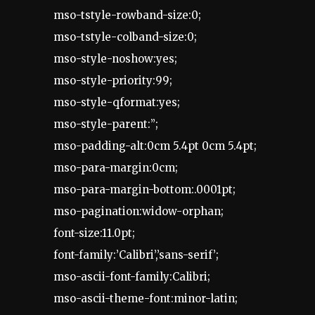
mso-tstyle-rowband-size:0;
mso-tstyle-colband-size:0;
mso-style-noshow:yes;
mso-style-priority:99;
mso-style-qformat:yes;
mso-style-parent:”;
mso-padding-alt:0cm 5.4pt 0cm 5.4pt;
mso-para-margin:0cm;
mso-para-margin-bottom:.0001pt;
mso-pagination:widow-orphan;
font-size:11.0pt;
font-family:’Calibri’,’sans-serif’;
mso-ascii-font-family:Calibri;
mso-ascii-theme-font:minor-latin;