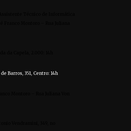
Assistente Técnico de Informática
ré Franco Montoro – Rua Juliana
da da Capela, 2.000: 14h
de Barros, 351, Centro: 14h
anco Montoro – Rua Juliana Von
tonio Vendramini, 349, no