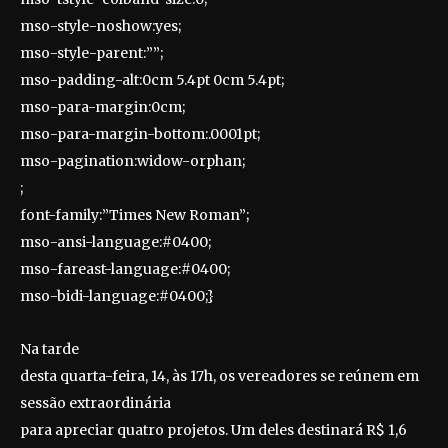
mso-style-noshow:yes;
mso-style-parent:””;
mso-padding-alt:0cm 5.4pt 0cm 5.4pt;
mso-para-margin:0cm;
mso-para-margin-bottom:.0001pt;
mso-pagination:widow-orphan;
;
font-family:”Times New Roman”;
mso-ansi-language:#0400;
mso-fareast-language:#0400;
mso-bidi-language:#0400;}
Na tarde
desta quarta-feira, 14, às 17h, os vereadores se reúnem em
sessão extraordinária
para apreciar quatro projetos. Um deles destinará R$ 1,6