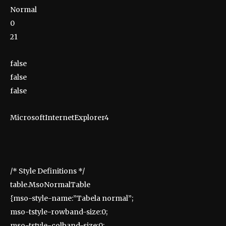
Normal
0
21
false
false
false
MicrosoftInternetExplorer4
/* Style Definitions */
table.MsoNormalTable
{mso-style-name:”Tabela normal”;
mso-tstyle-rowband-size:0;
mso-tstyle-colband-size:0;