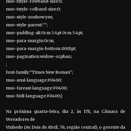
mso-tstyle-rowband-size:0;
mso-tstyle-colband-size:0;
mso-style-noshow:yes;
mso-style-parent:””;
mso-padding-alt:0cm 5.4pt 0cm 5.4pt;
mso-para-margin:0cm;
mso-para-margin-bottom:.0001pt;
mso-pagination:widow-orphan;
;
font-family:”Times New Roman”;
mso-ansi-language:#0400;
mso-fareast-language:#0400;
mso-bidi-language:#0400;}
Na próxima quarta-feira, dia 2, às 17h, na Câmara de
Vereadores de
Vinhedo (Av. Dois de Abril, 78, região central), o gerente
da