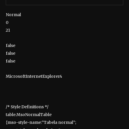
Normal
0
21
false
false
false
MicrosoftInternetExplorer4
/* Style Definitions */
table.MsoNormalTable
{mso-style-name:”Tabela normal”;