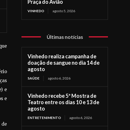
Praça do Avião
VINHEDO
agosto 5, 2026
Últimas notícias
 que
Vinhedo realiza campanha de
doação de sangue no dia 14 de
agosto
ério
SAÚDE
agosto 6, 2026
nças
) e
Vinhedo recebe 5ª Mostra de
os e
Teatro entre os dias 10 e 13 de
agosto
ENTRETENIMENTO
agosto 6, 2026
 de