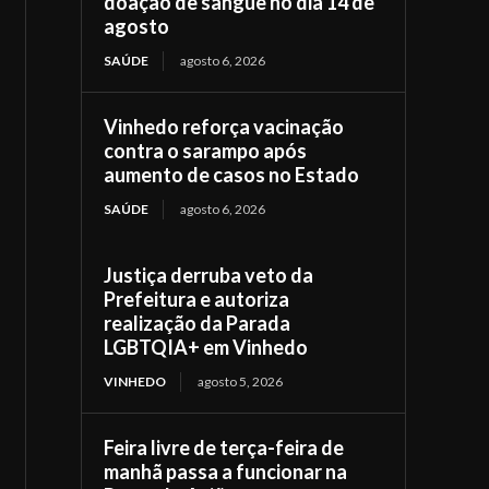
doação de sangue no dia 14 de
agosto
SAÚDE
agosto 6, 2026
Vinhedo reforça vacinação
contra o sarampo após
aumento de casos no Estado
SAÚDE
agosto 6, 2026
Justiça derruba veto da
Prefeitura e autoriza
realização da Parada
LGBTQIA+ em Vinhedo
VINHEDO
agosto 5, 2026
Feira livre de terça-feira de
manhã passa a funcionar na