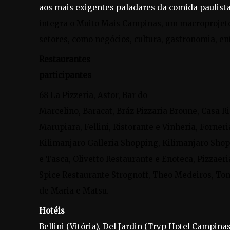
aos mais exigentes paladares da comida paulist
integra o Muito Mais Campinas, um macroprojeto
setores, como negócios, cultura, gastronomia, en
Restaurantes
participantes
68 La Pizzeria, Astor, Bar do
Marcelino, Baracat, Bráz Pizzaria Broune, Casa R
Marupiara, Fellini, Ristorante e Vinheria, Forneri
Kilimanjaro Galleria Shopping, Kilimanjaro Shop
e Tasca, Olivetto Restaurante e Enoteca, Pizzaeri
Spice Restaurante Strognoff, Theo Medeiros, Toni
de Maria e Matsu.
Hotéis
Bellini (Vitória), Del Jardin (Tryp Hotel Campinas