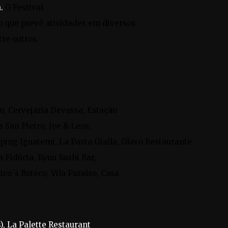
a.
O Festival
 que prevê atividades em diversos
tre outros.
io, Cervejaria Devassa, Estação
a San Pietro, Joe & Leos,
ping Iguatemi, La Pasta Gialla, Olavo Restaurante
a Fidúcia, Ryuu Sushi Bar,
co´s Boteco, Vila Paraíso, Casa
), La Palette Restaurant