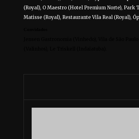
(Royal), O Maestro (Hotel Premium Norte), Park
Matisse (Royal), Restaurante Vila Real (Royal), 
Convidados
Jensen Gastronomia (Vinhedo), Vila de São Paulo
(Valinhos), Le Triskell (Indaiatuba).