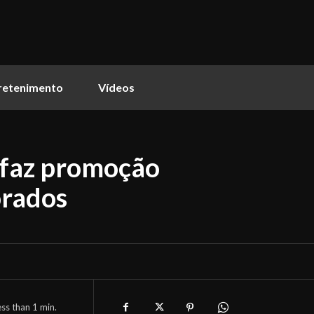
retenimento
Vídeos
faz promoção
orados
ess than 1
min.