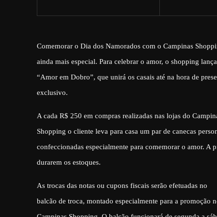
Comemorar o Dia dos Namorados com o Campinas Shoppin
ainda mais especial. Para celebrar o amor, o shopping lanç
“Amor em Dobro”, que unirá os casais até na hora de pres
exclusivo.
A cada R$ 250 em compras realizadas nas lojas do Campin
Shopping o cliente leva para casa um par de canecas person
confeccionadas especialmente para comemorar o amor. A p
durarem os estoques.
As trocas das notas ou cupons fiscais serão efetuadas no
balcão de troca, montado especialmente para a promoção no
Campinas Shopping. O balcão funcionará de segunda a sáb