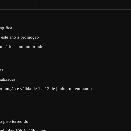
g fica
a este ano a promoção
enteá-los com um brinde
as
alizadas,
romoção é válida de 1 a 12 de junho, ou enquanto
 piso térreo do
ado das 10h às 22h e aos